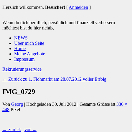
Herzlich willkommen,
Besucher!
[
Anmelden
]
Wenn du dich beruflich, persönlich und finanziell verbessern
möchtest bist du hier richtig
NEWS
Über mich Seite
Home
Meine Angebote
Impressum
Rekrutierungsservice
← Zurück zu 1. Flohmarkt am 28.07.2012 voller Erfolg
IMG_0729
Von
Georg
|
Hochgeladen
30. Juli 2012
|
Gesamte Grösse ist
336 ×
448
Pixel
← zurück
vor →