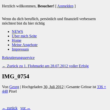
Herzlich willkommen,
Besucher!
[
Anmelden
]
Wenn du dich beruflich, persönlich und finanziell verbessern
möchtest bist du hier richtig
NEWS
Über mich Seite
Home
Meine Angebote
Impressum
Rekrutierungsservice
← Zurück zu 1. Flohmarkt am 28.07.2012 voller Erfolg
IMG_0754
Von
Georg
|
Hochgeladen
30. Juli 2012
|
Gesamte Grösse ist
336 ×
448
Pixel
← zurück
vor →