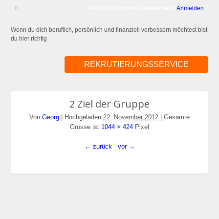
Herzlich willkommen,
Besucher!
[
Anmelden
]
Wenn du dich beruflich, persönlich und finanziell verbessern möchtest bist
du hier richtig
REKRUTIERUNGSSERVICE
2 Ziel der Gruppe
Von
Georg
|
Hochgeladen
22. November 2012
|
Gesamte
Grösse ist
1044 × 424
Pixel
← zurück
vor →