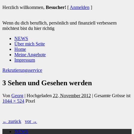
Herzlich willkommen,
Besucher!
[
Anmelden
]
Wenn du dich beruflich, persönlich und finanziell verbessern
möchtest bist du hier richtig
NEWS
Über mich Seite
Home
Meine Angebote
Impressum
Rekrutierungsservice
3 Sehen und Gesehen werden
Von
Georg
|
Hochgeladen
22. November 2012
|
Gesamte Grösse ist
1044 × 524
Pixel
← zurück
vor →
NEWS