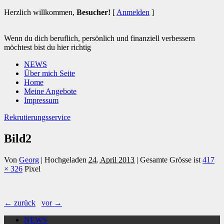
Herzlich willkommen,
Besucher!
[
Anmelden
]
Wenn du dich beruflich, persönlich und finanziell verbessern
möchtest bist du hier richtig
NEWS
Über mich Seite
Home
Meine Angebote
Impressum
Rekrutierungsservice
Bild2
Von
Georg
|
Hochgeladen
24. April 2013
|
Gesamte Grösse ist
417
× 326
Pixel
← zurück
vor →
NEWS