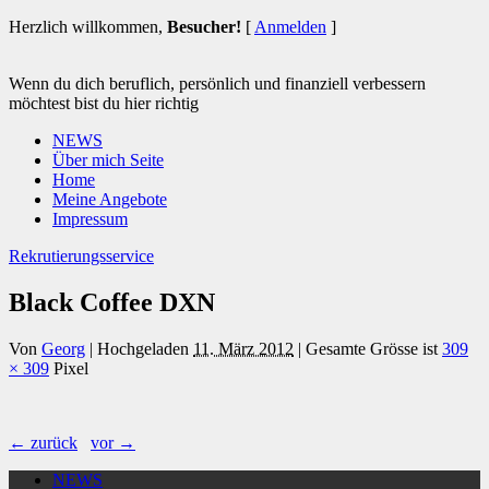
Herzlich willkommen,
Besucher!
[
Anmelden
]
Wenn du dich beruflich, persönlich und finanziell verbessern
möchtest bist du hier richtig
NEWS
Über mich Seite
Home
Meine Angebote
Impressum
Rekrutierungsservice
Black Coffee DXN
Von
Georg
|
Hochgeladen
11. März 2012
|
Gesamte Grösse ist
309
× 309
Pixel
← zurück
vor →
NEWS