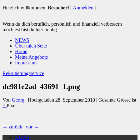
Herzlich willkommen,
Besucher!
[
Anmelden
]
Wenn du dich beruflich, persönlich und finanziell verbessern
möchtest bist du hier richtig
NEWS
Über mich Seite
Home
Meine Angebote
Impressum
Rekrutierungsservice
dc981e2ad_43691_1.png
Von
Georg
|
Hochgeladen
28. September 2010
|
Gesamte Grösse ist
×
Pixel
← zurück
vor →
NEWS