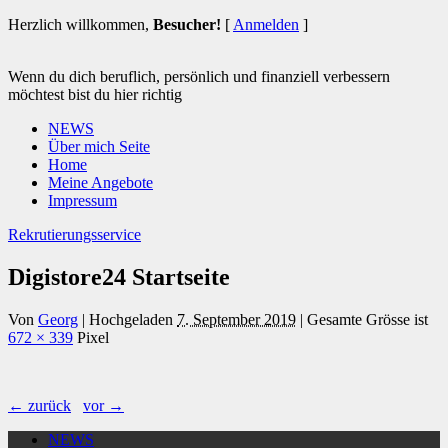
Herzlich willkommen,
Besucher!
[
Anmelden
]
Wenn du dich beruflich, persönlich und finanziell verbessern
möchtest bist du hier richtig
NEWS
Über mich Seite
Home
Meine Angebote
Impressum
Rekrutierungsservice
Digistore24 Startseite
Von
Georg
|
Hochgeladen
7. September 2019
|
Gesamte Grösse ist
672 × 339
Pixel
← zurück
vor →
NEWS