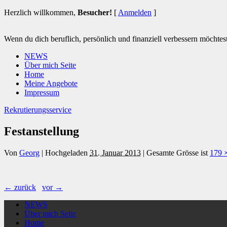
Herzlich willkommen,
Besucher!
[
Anmelden
]
Wenn du dich beruflich, persönlich und finanziell verbessern möchtest 
NEWS
Über mich Seite
Home
Meine Angebote
Impressum
Rekrutierungsservice
Festanstellung
Von
Georg
|
Hochgeladen
31. Januar 2013
|
Gesamte Grösse ist
179 
← zurück
vor →
NEWS
Über mich Seite
Home