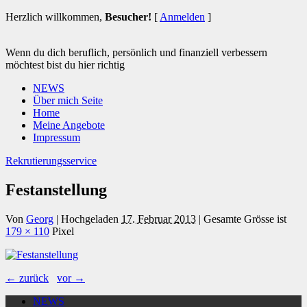
Herzlich willkommen,
Besucher!
[
Anmelden
]
Wenn du dich beruflich, persönlich und finanziell verbessern
möchtest bist du hier richtig
NEWS
Über mich Seite
Home
Meine Angebote
Impressum
Rekrutierungsservice
Festanstellung
Von
Georg
|
Hochgeladen
17. Februar 2013
|
Gesamte Grösse ist
179 × 110
Pixel
← zurück
vor →
NEWS