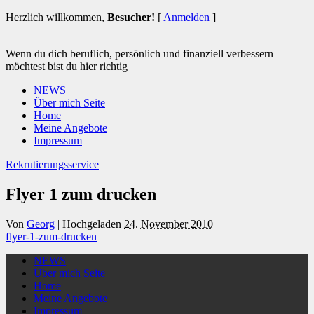
Herzlich willkommen,
Besucher!
[
Anmelden
]
Wenn du dich beruflich, persönlich und finanziell verbessern
möchtest bist du hier richtig
NEWS
Über mich Seite
Home
Meine Angebote
Impressum
Rekrutierungsservice
Flyer 1 zum drucken
Von
Georg
|
Hochgeladen
24. November 2010
flyer-1-zum-drucken
NEWS
Über mich Seite
Home
Meine Angebote
Impressum