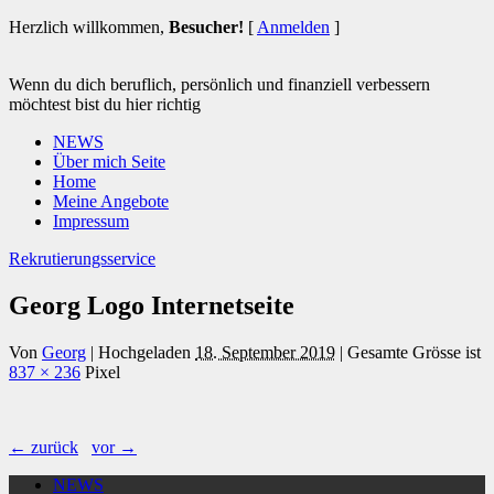
Herzlich willkommen,
Besucher!
[
Anmelden
]
Wenn du dich beruflich, persönlich und finanziell verbessern
möchtest bist du hier richtig
NEWS
Über mich Seite
Home
Meine Angebote
Impressum
Rekrutierungsservice
Georg Logo Internetseite
Von
Georg
|
Hochgeladen
18. September 2019
|
Gesamte Grösse ist
837 × 236
Pixel
← zurück
vor →
NEWS