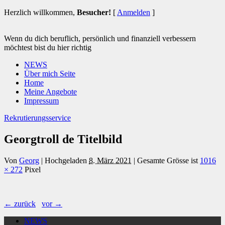
Herzlich willkommen,
Besucher!
[
Anmelden
]
Wenn du dich beruflich, persönlich und finanziell verbessern
möchtest bist du hier richtig
NEWS
Über mich Seite
Home
Meine Angebote
Impressum
Rekrutierungsservice
Georgtroll de Titelbild
Von
Georg
|
Hochgeladen
8. März 2021
|
Gesamte Grösse ist
1016
× 272
Pixel
← zurück
vor →
NEWS