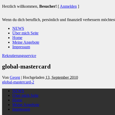
Herzlich willkommen,
Besucher!
[
Anmelden
]
Wenn du dich beruflich, persönlich und finanziell verbessern möchtest 
NEWS
Über mich Seite
Home
Meine Angebote
Impressum
Rekrutierungsservice
global-mastercard
Von
Georg
|
Hochgeladen
13. September 2010
global-mastercard-2
NEWS
Über mich Seite
Home
Meine Angebote
Impressum