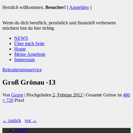
Herzlich willkommen,
Besucher!
[
Anmelden
]
Wenn du dich beruflich, persönlich und finanziell verbessern
möchtest bist du hier richtig
NEWS
Über mich Seite
Home
Meine Angebote
Impressum
Rekrutierungsservice
Groß Grönau -13
Von
Georg
|
Hochgeladen
2. Februar 2012
|
Gesamte Grösse ist
480
× 720
Pixel
← zurück
vor →
NEWS