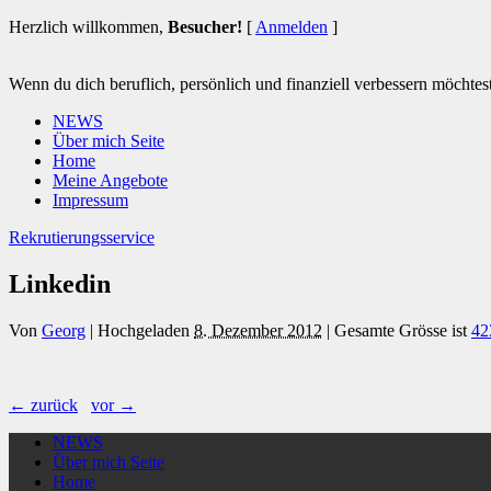
Herzlich willkommen,
Besucher!
[
Anmelden
]
Wenn du dich beruflich, persönlich und finanziell verbessern möchtest 
NEWS
Über mich Seite
Home
Meine Angebote
Impressum
Rekrutierungsservice
Linkedin
Von
Georg
|
Hochgeladen
8. Dezember 2012
|
Gesamte Grösse ist
42
← zurück
vor →
NEWS
Über mich Seite
Home