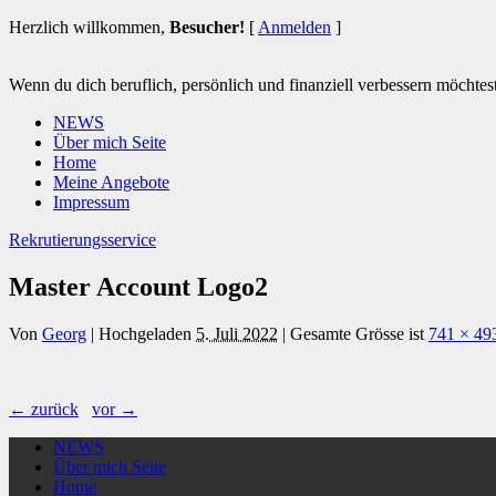
Herzlich willkommen,
Besucher!
[
Anmelden
]
Wenn du dich beruflich, persönlich und finanziell verbessern möchtest 
NEWS
Über mich Seite
Home
Meine Angebote
Impressum
Rekrutierungsservice
Master Account Logo2
Von
Georg
|
Hochgeladen
5. Juli 2022
|
Gesamte Grösse ist
741 × 49
← zurück
vor →
NEWS
Über mich Seite
Home