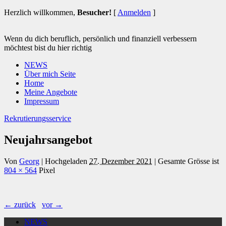
Herzlich willkommen,
Besucher!
[
Anmelden
]
Wenn du dich beruflich, persönlich und finanziell verbessern
möchtest bist du hier richtig
NEWS
Über mich Seite
Home
Meine Angebote
Impressum
Rekrutierungsservice
Neujahrsangebot
Von
Georg
|
Hochgeladen
27. Dezember 2021
|
Gesamte Grösse ist
804 × 564
Pixel
← zurück
vor →
NEWS