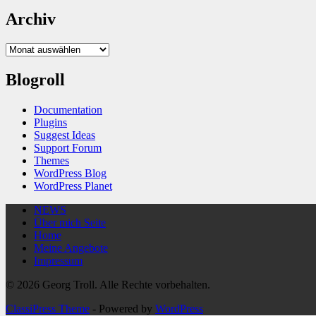
Archiv
Archiv
Blogroll
Documentation
Plugins
Suggest Ideas
Support Forum
Themes
WordPress Blog
WordPress Planet
NEWS
Über mich Seite
Home
Meine Angebote
Impressum
© 2026 Georg Troll. Alle Rechte vorbehalten.
ClassiPress Theme
- Powered by
WordPress