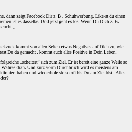
uhe, dann zeigt Facebook Dir z. B . Schuhwerbung. Like-st du einen
hemen ist es dasselbe. Und jetzt geht es los. Wenn Du Dich z. B.
erseucht „…
 ruckzuck kommt von allen Seiten etwas Negatives auf Dich zu, wie
ast Du da gemacht , kommt auch alles Positive in Dein Leben.
lgreiche „scheitert“ sich zum Ziel. Er ist bereit eine ganze Weile so
iel Wahres dran. Und kurz vorm Durchbruch wird es meistens am
tioniert haben und wiederhole sie so oft bis Du am Ziel bist . Alles
oder?