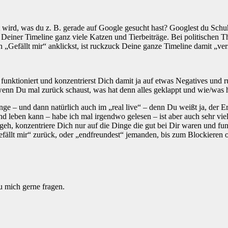
gt wird, was du z. B. gerade auf Google gesucht hast? Googlest du Sch
f Deiner Timeline ganz viele Katzen und Tierbeiträge. Bei politischen T
ein „Gefällt mir“ anklickst, ist ruckzuck Deine ganze Timeline damit „v
 funktioniert und konzentrierst Dich damit ja auf etwas Negatives und
enn Du mal zurück schaust, was hat denn alles geklappt und wie/was h
 – und dann natürlich auch im „real live“ – denn Du weißt ja, der Erfo
d leben kann – habe ich mal irgendwo gelesen – ist aber auch sehr v
eh, konzentriere Dich nur auf die Dinge die gut bei Dir waren und funk
fällt mir“ zurück, oder „endfreundest“ jemanden, bis zum Blockieren 
u mich gerne fragen.