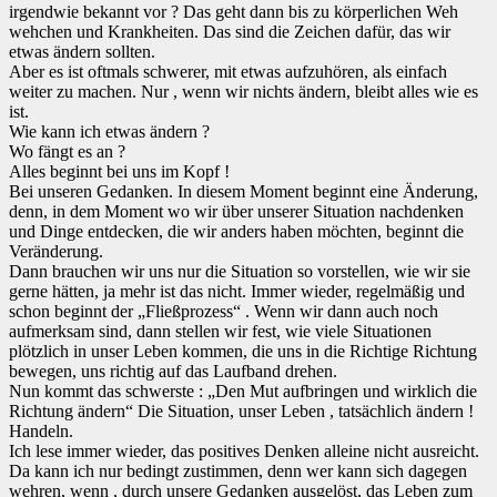
irgendwie bekannt vor ? Das geht dann bis zu körperlichen Weh
wehchen und Krankheiten. Das sind die Zeichen dafür, das wir
etwas ändern sollten.
Aber es ist oftmals schwerer, mit etwas aufzuhören, als einfach
weiter zu machen. Nur , wenn wir nichts ändern, bleibt alles wie es
ist.
Wie kann ich etwas ändern ?
Wo fängt es an ?
Alles beginnt bei uns im Kopf !
Bei unseren Gedanken. In diesem Moment beginnt eine Änderung,
denn, in dem Moment wo wir über unserer Situation nachdenken
und Dinge entdecken, die wir anders haben möchten, beginnt die
Veränderung.
Dann brauchen wir uns nur die Situation so vorstellen, wie wir sie
gerne hätten, ja mehr ist das nicht. Immer wieder, regelmäßig und
schon beginnt der „Fließprozess“ . Wenn wir dann auch noch
aufmerksam sind, dann stellen wir fest, wie viele Situationen
plötzlich in unser Leben kommen, die uns in die Richtige Richtung
bewegen, uns richtig auf das Laufband drehen.
Nun kommt das schwerste : „Den Mut aufbringen und wirklich die
Richtung ändern“ Die Situation, unser Leben , tatsächlich ändern !
Handeln.
Ich lese immer wieder, das positives Denken alleine nicht ausreicht.
Da kann ich nur bedingt zustimmen, denn wer kann sich dagegen
wehren, wenn , durch unsere Gedanken ausgelöst, das Leben zum