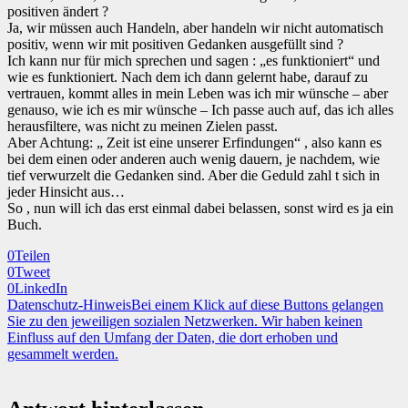
positiven ändert ?
Ja, wir müssen auch Handeln, aber handeln wir nicht automatisch
positiv, wenn wir mit positiven Gedanken ausgefüllt sind ?
Ich kann nur für mich sprechen und sagen : „es funktioniert“ und
wie es funktioniert. Nach dem ich dann gelernt habe, darauf zu
vertrauen, kommt alles in mein Leben was ich mir wünsche – aber
genauso, wie ich es mir wünsche – Ich passe auch auf, das ich alles
herausfiltere, was nicht zu meinen Zielen passt.
Aber Achtung: „ Zeit ist eine unserer Erfindungen“ , also kann es
bei dem einen oder anderen auch wenig dauern, je nachdem, wie
tief verwurzelt die Gedanken sind. Aber die Geduld zahl t sich in
jeder Hinsicht aus…
So , nun will ich das erst einmal dabei belassen, sonst wird es ja ein
Buch.
0
Teilen
0
Tweet
0
LinkedIn
Datenschutz-Hinweis
Bei einem Klick auf diese Buttons gelangen
Sie zu den jeweiligen sozialen Netzwerken. Wir haben keinen
Einfluss auf den Umfang der Daten, die dort erhoben und
gesammelt werden.