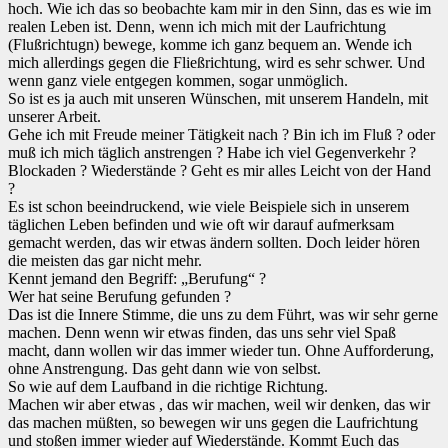
hoch. Wie ich das so beobachte kam mir in den Sinn, das es wie im
realen Leben ist. Denn, wenn ich mich mit der Laufrichtung
(Flußrichtugn) bewege, komme ich ganz bequem an. Wende ich
mich allerdings gegen die Fließrichtung, wird es sehr schwer. Und
wenn ganz viele entgegen kommen, sogar unmöglich.
So ist es ja auch mit unseren Wünschen, mit unserem Handeln, mit
unserer Arbeit.
Gehe ich mit Freude meiner Tätigkeit nach ? Bin ich im Fluß ? oder
muß ich mich täglich anstrengen ? Habe ich viel Gegenverkehr ?
Blockaden ? Wiederstände ? Geht es mir alles Leicht von der Hand
?
Es ist schon beeindruckend, wie viele Beispiele sich in unserem
täglichen Leben befinden und wie oft wir darauf aufmerksam
gemacht werden, das wir etwas ändern sollten. Doch leider hören
die meisten das gar nicht mehr.
Kennt jemand den Begriff: „Berufung“ ?
Wer hat seine Berufung gefunden ?
Das ist die Innere Stimme, die uns zu dem Führt, was wir sehr gerne
machen. Denn wenn wir etwas finden, das uns sehr viel Spaß
macht, dann wollen wir das immer wieder tun. Ohne Aufforderung,
ohne Anstrengung. Das geht dann wie von selbst.
So wie auf dem Laufband in die richtige Richtung.
Machen wir aber etwas , das wir machen, weil wir denken, das wir
das machen müßten, so bewegen wir uns gegen die Laufrichtung
und stoßen immer wieder auf Wiederstände. Kommt Euch das