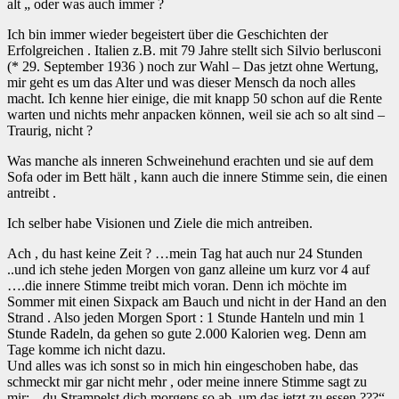
alt „ oder was auch immer ?
Ich bin immer wieder begeistert über die Geschichten der
Erfolgreichen . Italien z.B. mit 79 Jahre stellt sich Silvio berlusconi
(* 29. September 1936 ) noch zur Wahl – Das jetzt ohne Wertung,
mir geht es um das Alter und was dieser Mensch da noch alles
macht. Ich kenne hier einige, die mit knapp 50 schon auf die Rente
warten und nichts mehr anpacken können, weil sie ach so alt sind –
Traurig, nicht ?
Was manche als inneren Schweinehund erachten und sie auf dem
Sofa oder im Bett hält , kann auch die innere Stimme sein, die einen
antreibt .
Ich selber habe Visionen und Ziele die mich antreiben.
Ach , du hast keine Zeit ? …mein Tag hat auch nur 24 Stunden
..und ich stehe jeden Morgen von ganz alleine um kurz vor 4 auf
….die innere Stimme treibt mich voran. Denn ich möchte im
Sommer mit einen Sixpack am Bauch und nicht in der Hand an den
Strand . Also jeden Morgen Sport : 1 Stunde Hanteln und min 1
Stunde Radeln, da gehen so gute 2.000 Kalorien weg. Denn am
Tage komme ich nicht dazu.
Und alles was ich sonst so in mich hin eingeschoben habe, das
schmeckt mir gar nicht mehr , oder meine innere Stimme sagt zu
mir: „ du Strampelst dich morgens so ab, um das jetzt zu essen ???“