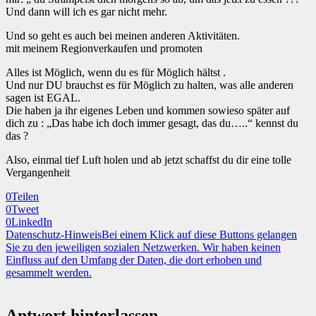
Und dann will ich es gar nicht mehr.
Und so geht es auch bei meinen anderen Aktivitäten.
mit meinem Regionverkaufen und promoten
Alles ist Möglich, wenn du es für Möglich hältst .
Und nur DU brauchst es für Möglich zu halten, was alle anderen
sagen ist EGAL.
Die haben ja ihr eigenes Leben und kommen sowieso später auf
dich zu : „Das habe ich doch immer gesagt, das du…..“ kennst du
das ?
Also, einmal tief Luft holen und ab jetzt schaffst du dir eine tolle
Vergangenheit
0
Teilen
0
Tweet
0
LinkedIn
Datenschutz-Hinweis
Bei einem Klick auf diese Buttons gelangen
Sie zu den jeweiligen sozialen Netzwerken. Wir haben keinen
Einfluss auf den Umfang der Daten, die dort erhoben und
gesammelt werden.
Antwort hinterlassen