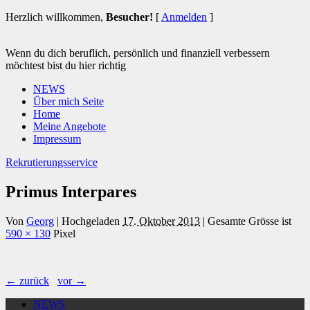
Herzlich willkommen,
Besucher!
[
Anmelden
]
Wenn du dich beruflich, persönlich und finanziell verbessern
möchtest bist du hier richtig
NEWS
Über mich Seite
Home
Meine Angebote
Impressum
Rekrutierungsservice
Primus Interpares
Von
Georg
|
Hochgeladen
17. Oktober 2013
|
Gesamte Grösse ist
590 × 130
Pixel
← zurück
vor →
NEWS