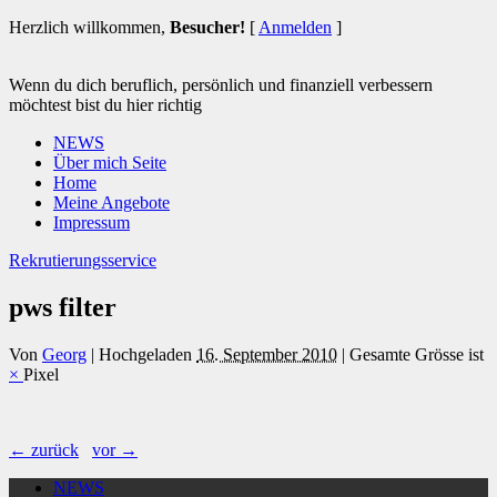
Herzlich willkommen,
Besucher!
[
Anmelden
]
Wenn du dich beruflich, persönlich und finanziell verbessern
möchtest bist du hier richtig
NEWS
Über mich Seite
Home
Meine Angebote
Impressum
Rekrutierungsservice
pws filter
Von
Georg
|
Hochgeladen
16. September 2010
|
Gesamte Grösse ist
×
Pixel
← zurück
vor →
NEWS