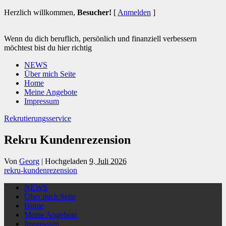
Herzlich willkommen,
Besucher!
[
Anmelden
]
Wenn du dich beruflich, persönlich und finanziell verbessern
möchtest bist du hier richtig
NEWS
Über mich Seite
Home
Meine Angebote
Impressum
Rekrutierungsservice
Rekru Kundenrezension
Von
Georg
|
Hochgeladen
9. Juli 2026
rekru-kundenrezension
NEWS
Über mich Seite
Home
Meine Angebote
Impressum