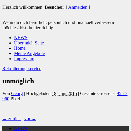
Herzlich willkommen,
Besucher!
[
Anmelden
]
Wenn du dich beruflich, persönlich und finanziell verbessern
möchtest bist du hier richtig
NEWS
Über mich Seite
Home
Meine Angebote
Impressum
Rekrutierungsservice
unmöglich
Von
Georg
|
Hochgeladen
18. Juni 2015
|
Gesamte Grösse ist
955 ×
960
Pixel
← zurück
vor →
NEWS