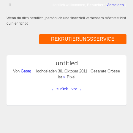
Herzlich willkommen,
Besucher!
[
Anmelden
]
Wenn du dich beruflich, persönlich und finanziell verbessern möchtest bist
du hier richtig
REKRUTIERUNGSSERVICE
untitled
Von
Georg
|
Hochgeladen
30. Oktober 2011
|
Gesamte Grösse
ist
×
Pixel
← zurück
vor →