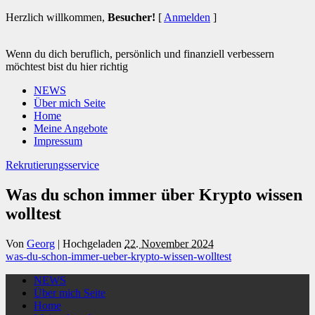
Herzlich willkommen,
Besucher!
[
Anmelden
]
Wenn du dich beruflich, persönlich und finanziell verbessern
möchtest bist du hier richtig
NEWS
Über mich Seite
Home
Meine Angebote
Impressum
Rekrutierungsservice
Was du schon immer über Krypto wissen
wolltest
Von
Georg
|
Hochgeladen
22. November 2024
was-du-schon-immer-ueber-krypto-wissen-wolltest
NEWS
Über mich Seite
Home