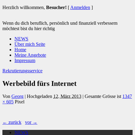
Herzlich willkommen,
Besucher!
[
Anmelden
]
Wenn du dich beruflich, persönlich und finanziell verbessern
möchtest bist du hier richtig
NEWS
Über mich Seite
Home
Meine Angebote
Impressum
Rekrutierungsservice
Werbebild fürs Internet
Von
Georg
|
Hochgeladen
12. März 2013
|
Gesamte Grösse ist
1347
× 605
Pixel
← zurück
vor →
NEWS