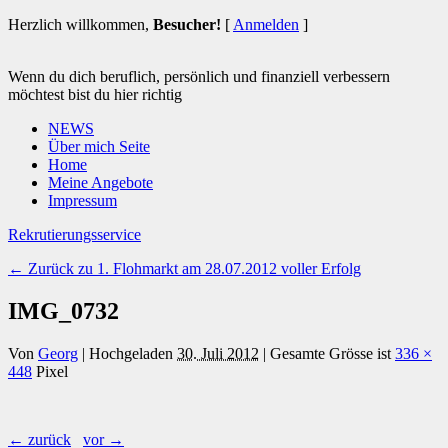
Herzlich willkommen,
Besucher!
[
Anmelden
]
Wenn du dich beruflich, persönlich und finanziell verbessern
möchtest bist du hier richtig
NEWS
Über mich Seite
Home
Meine Angebote
Impressum
Rekrutierungsservice
← Zurück zu 1. Flohmarkt am 28.07.2012 voller Erfolg
IMG_0732
Von
Georg
|
Hochgeladen
30. Juli 2012
|
Gesamte Grösse ist
336 ×
448
Pixel
← zurück
vor →