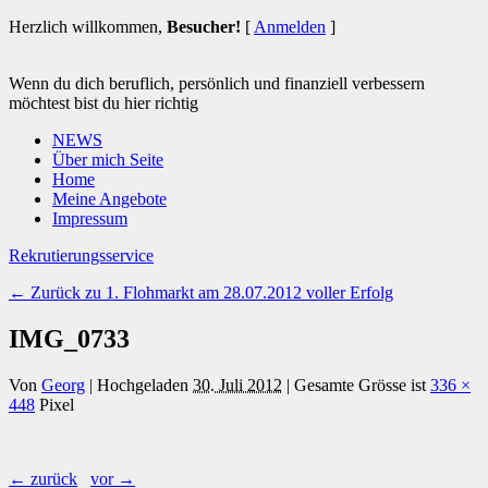
Herzlich willkommen,
Besucher!
[
Anmelden
]
Wenn du dich beruflich, persönlich und finanziell verbessern
möchtest bist du hier richtig
NEWS
Über mich Seite
Home
Meine Angebote
Impressum
Rekrutierungsservice
← Zurück zu 1. Flohmarkt am 28.07.2012 voller Erfolg
IMG_0733
Von
Georg
|
Hochgeladen
30. Juli 2012
|
Gesamte Grösse ist
336 ×
448
Pixel
← zurück
vor →