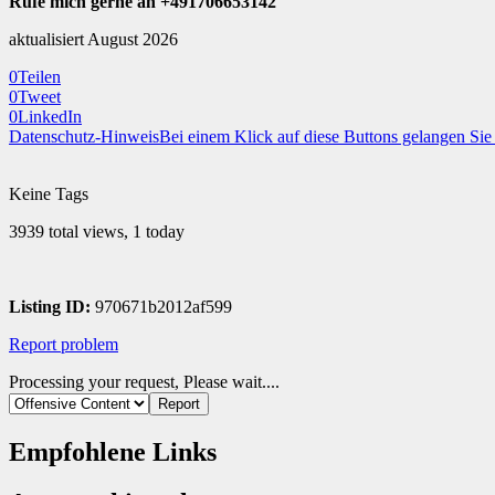
Rufe mich gerne an +491706653142
aktualisiert August 2026
0
Teilen
0
Tweet
0
LinkedIn
Datenschutz-Hinweis
Bei einem Klick auf diese Buttons gelangen Si
Keine Tags
3939 total views, 1 today
Listing ID:
970671b2012af599
Report problem
Processing your request, Please wait....
Empfohlene Links