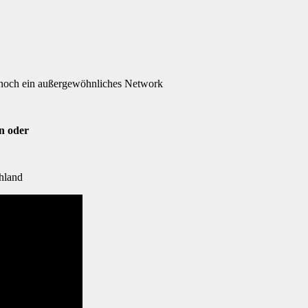
st noch ein außergewöhnliches Network
on oder
chland