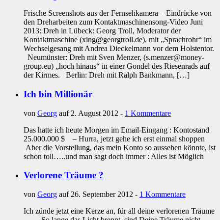
Frische Screenshots aus der Fernsehkamera – Eindrücke von
den Dreharbeiten zum Kontaktmaschinensong-Video Juni
2013: Dreh in Lübeck: Georg Troll, Moderator der
Kontaktmaschine (xing@georgtroll.de), mit „Sprachrohr“ im
Wechselgesang mit Andrea Dieckelmann vor dem Holstentor.
Neumünster: Dreh mit Sven Menzer, (s.menzer@money-
group.eu) „hoch hinaus“ in einer Gondel des Riesenrads auf
der Kirmes. Berlin: Dreh mit Ralph Bankmann, […]
Ich bin Millionär
von
Georg
auf 2. August 2012 -
1 Kommentare
Das hatte ich heute Morgen im Email-Eingang : Kontostand
25.000.000 $ – Hurra, jetzt gehe ich erst einmal shoppen
Aber die Vorstellung, das mein Konto so aussehen könnte, ist
schon toll…..und man sagt doch immer : Alles ist Möglich
Verlorene Träume ?
von
Georg
auf 26. September 2012 -
1 Kommentare
Ich zünde jetzt eine Kerze an, für all deine verlorenen Träume
….. So lange das Licht brennt, sind Deine Träume nicht