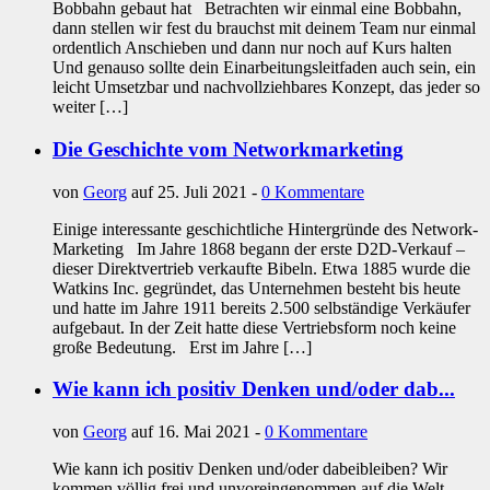
Bobbahn gebaut hat Betrachten wir einmal eine Bobbahn,
dann stellen wir fest du brauchst mit deinem Team nur einmal
ordentlich Anschieben und dann nur noch auf Kurs halten
Und genauso sollte dein Einarbeitungsleitfaden auch sein, ein
leicht Umsetzbar und nachvollziehbares Konzept, das jeder so
weiter […]
Die Geschichte vom Networkmarketing
von
Georg
auf 25. Juli 2021 -
0 Kommentare
Einige interessante geschichtliche Hintergründe des Network-
Marketing Im Jahre 1868 begann der erste D2D-Verkauf –
dieser Direktvertrieb verkaufte Bibeln. Etwa 1885 wurde die
Watkins Inc. gegründet, das Unternehmen besteht bis heute
und hatte im Jahre 1911 bereits 2.500 selbständige Verkäufer
aufgebaut. In der Zeit hatte diese Vertriebsform noch keine
große Bedeutung. Erst im Jahre […]
Wie kann ich positiv Denken und/oder dab...
von
Georg
auf 16. Mai 2021 -
0 Kommentare
Wie kann ich positiv Denken und/oder dabeibleiben? Wir
kommen völlig frei und unvoreingenommen auf die Welt…