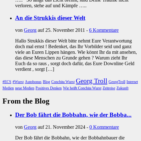
verloren, stehe auf und Kämpfe …..
An die Strukkis dieser Welt
von
Georg
auf 25. November 2011 -
6 Kommentare
Hallo Strukkis dieser Welt bitte nehmt Eure Verantwortung
doch mal ernst ! Bedenket, das Ihr Vorbilder seid und ganz
viele an Euren Lippen hängen. Wie könnt Ihr da mit ansehen,
das diese Menschen zu Grunde gehen ? Warum zieht Ihr
Euch da so raus , sorgt doch dafür, das Eure Downline Geld
verdient , sorgt […]
Georg Troll
#ECS
#Wurst
Autobonus
Blog
Conchita Wurst
GeorgTroll
Internet
Medien
neue Medien
Positives Denken
Wie heißt Conchita Wurst
Zeitreise
Zukunft
From the Blog
Der Bob fährt die Bobbahn, wie der Bobba...
von
Georg
auf 21. November 2024 -
0 Kommentare
Der Bob fährt die Bobbahn, wie der Bobbahnbauer die