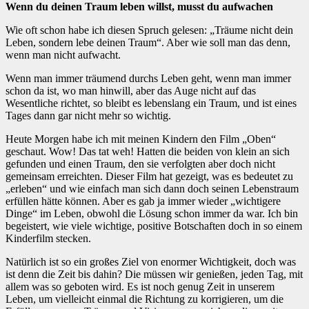
Wenn du deinen Traum leben willst, musst du aufwachen
Wie oft schon habe ich diesen Spruch gelesen: „Träume nicht dein
Leben, sondern lebe deinen Traum“. Aber wie soll man das denn,
wenn man nicht aufwacht.
Wenn man immer träumend durchs Leben geht, wenn man immer
schon da ist, wo man hinwill, aber das Auge nicht auf das
Wesentliche richtet, so bleibt es lebenslang ein Traum, und ist eines
Tages dann gar nicht mehr so wichtig.
Heute Morgen habe ich mit meinen Kindern den Film „Oben“
geschaut. Wow! Das tat weh! Hatten die beiden von klein an sich
gefunden und einen Traum, den sie verfolgten aber doch nicht
gemeinsam erreichten. Dieser Film hat gezeigt, was es bedeutet zu
„erleben“ und wie einfach man sich dann doch seinen Lebenstraum
erfüllen hätte können. Aber es gab ja immer wieder „wichtigere
Dinge“ im Leben, obwohl die Lösung schon immer da war. Ich bin
begeistert, wie viele wichtige, positive Botschaften doch in so einem
Kinderfilm stecken.
Natürlich ist so ein großes Ziel von enormer Wichtigkeit, doch was
ist denn die Zeit bis dahin? Die müssen wir genießen, jeden Tag, mit
allem was so geboten wird. Es ist noch genug Zeit in unserem
Leben, um vielleicht einmal die Richtung zu korrigieren, um die