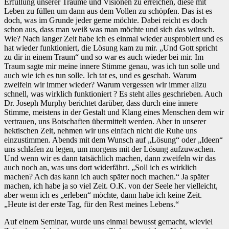
Erfüllung unserer Träume und Visionen zu erreichen, diese mit
Leben zu füllen um dann aus dem Vollen zu schöpfen. Das ist es
doch, was im Grunde jeder gerne möchte. Dabei reicht es doch
schon aus, dass man weiß was man möchte und sich das wünsch.
Wie? Nach langer Zeit habe ich es einmal wieder ausprobiert und es
hat wieder funktioniert, die Lösung kam zu mir. „Und Gott spricht
zu dir in einem Traum“ und so war es auch wieder bei mir. Im
Traum sagte mir meine innere Stimme genau, was ich tun solle und
auch wie ich es tun solle. Ich tat es, und es geschah. Warum
zweifeln wir immer wieder? Warum vergessen wir immer allzu
schnell, was wirklich funktioniert ? Es steht alles geschrieben. Auch
Dr. Joseph Murphy berichtet darüber, dass durch eine innere
Stimme, meistens in der Gestalt und Klang eines Menschen dem wir
vertrauen, uns Botschaften übermittelt werden. Aber in unserer
hektischen Zeit, nehmen wir uns einfach nicht die Ruhe uns
einzustimmen. Abends mit dem Wunsch auf „Lösung“ oder „Ideen“
uns schlafen zu legen, um morgens mit der Lösung aufzuwachen.
Und wenn wir es dann tatsächlich machen, dann zweifeln wir das
auch noch an, was uns dort widerfährt. „Soll ich es wirklich
machen? Ach das kann ich auch später noch machen.“ Ja später
machen, ich habe ja so viel Zeit. O.K. von der Seele her vielleicht,
aber wenn ich es „erleben“ möchte, dann habe ich keine Zeit.
„Heute ist der erste Tag, für den Rest meines Lebens.“
Auf einem Seminar, wurde uns einmal bewusst gemacht, wieviel