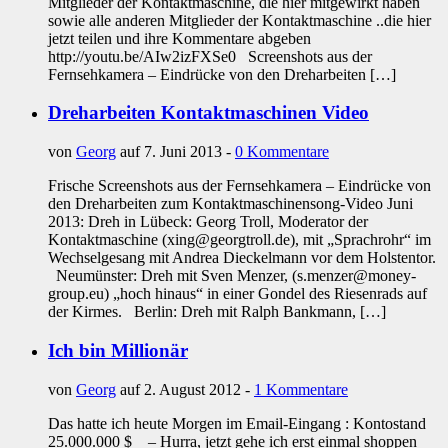
Mitglieder der Kontaktmaschine, die hier mitgewirkt haben
sowie alle anderen Mitglieder der Kontaktmaschine ..die hier
jetzt teilen und ihre Kommentare abgeben
http://youtu.be/AIw2izFXSe0 Screenshots aus der
Fernsehkamera – Eindrücke von den Dreharbeiten […]
Dreharbeiten Kontaktmaschinen Video
von
Georg
auf 7. Juni 2013 -
0 Kommentare
Frische Screenshots aus der Fernsehkamera – Eindrücke von
den Dreharbeiten zum Kontaktmaschinensong-Video Juni
2013: Dreh in Lübeck: Georg Troll, Moderator der
Kontaktmaschine (xing@georgtroll.de), mit „Sprachrohr“ im
Wechselgesang mit Andrea Dieckelmann vor dem Holstentor.
Neumünster: Dreh mit Sven Menzer, (s.menzer@money-
group.eu) „hoch hinaus“ in einer Gondel des Riesenrads auf
der Kirmes. Berlin: Dreh mit Ralph Bankmann, […]
Ich bin Millionär
von
Georg
auf 2. August 2012 -
1 Kommentare
Das hatte ich heute Morgen im Email-Eingang : Kontostand
25.000.000 $ – Hurra, jetzt gehe ich erst einmal shoppen