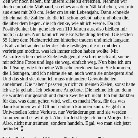
Zeit wir noch haben, um unsere Ziele zu erreichen. Nehmen wir
doch einmal ein Maßband, so eines aus dem Nähkörbchen, von mir
aus eines mit 200 cm. Jeder cm ist ein Lebensjahr. Dann schneide
ich einmal die Zahlen ab, die ich schon gelebt habe und oben die,
die über dem liegen, die ich denke, wie alt ich werde. Da ich
Positivdenker bin, gehe ich von 110 Jahren aus, also bleiben mir
noch 55 Jahre. Nun kann ich eine Entscheidung treffen. Die letzten
55 Jahre dem Nichterreichten hinterher trauern und mich langsam
als alt zu betrachten oder die Jahre festlegen, die ich mit dem
verbringen möchte, was ich immer schon haben wollte. Mit
Ausrufezeichen meine Ziele festlegen, die schreibe ich auf, suche
mir schöne Fotos und lege sie weg, einfach weg. Nun bitte ich um
die Lösung, wie ich meine Wünsche erreichen kann. Sie kommen,
die Lösungen, und ich nehme sie an, auch wenn sie unbequem sind.
Und das sind sie, denn ich muss mir andere Gewohnheiten
annehmen. Die “alten“ passten ja nicht zu meinen Zielen, sonst hätte
ich sie ja gehabt. Ich bekomme Angebote. Die nehme ich an, denn
sie wurden mir gesandt und daran zweifle ich nicht. Ich bin dankbar
für das, was dann gehen wird, weil, es macht Platz, für das was
dann kommen wird. Oft nur dadurch kommen kann. Es gibt im
Universellen keine Verluste, nur Veränderungen und sie werden
kommen und es wird gut. Aber im Jetzt lege ich mein Morgen fest.
Also, nicht nur träumen, sondern handeln. Egal, wo man sich jetzt
befindet 🙂